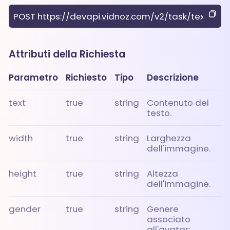
POST https://devapi.vidnoz.com/v2/task/text-to-
Attributi della Richiesta
Parametro
Richiesto
Tipo
Descrizione
text
true
string
Contenuto del
testo.
width
true
string
Larghezza
dell'immagine.
height
true
string
Altezza
dell'immagine.
gender
true
string
Genere
associato
all'avatar: