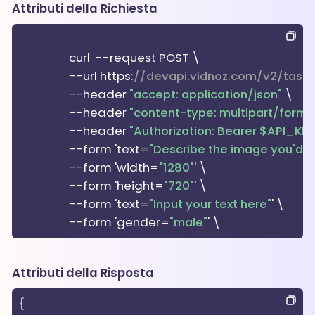
Attributi della Richiesta
                  curl  --request POST \

                  --url https
:
//devapi.vidnoz.com/v2/task/
                  --header 
"accept: application/json"
 \

                  --header 
"content-type: multipart/form
                  --header 
"Authorization: Bearer $API_KEY
                  --form 'text=
"Describe the image you'd lik
                  --form 'width=
"1280"
' \

                  --form 'height=
"720"
' \

                  --form 'text=
"Input your text here"
' \

                  --form 'gender=
"male"
Attributi della Risposta
{