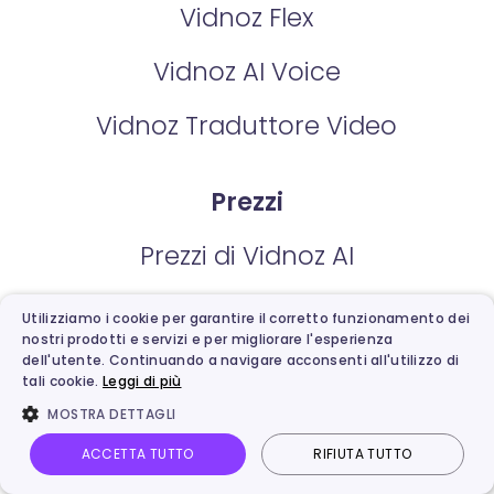
Vidnoz Flex
Vidnoz AI Voice
Vidnoz Traduttore Video
Prezzi
Prezzi di Vidnoz AI
Prezzi di Vidnoz Gen
Utilizziamo i cookie per garantire il corretto funzionamento dei
nostri prodotti e servizi e per migliorare l'esperienza
Prezzi di Vidnoz Traduttore Video
dell'utente. Continuando a navigare acconsenti all'utilizzo di
tali cookie.
Leggi di più
Prezzi di Vidnoz Flex
MOSTRA DETTAGLI
ACCETTA TUTTO
RIFIUTA TUTTO
Vidnoz AI
Avatar Parlante
Da Immagine a Video
Accedi