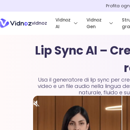
Profita ogn
Vidnoz
Vidnoz
Str
vidnoz
AI
Gen
gra
Lip Sync AI – Cr
r
Usa il generatore di lip sync per cr
video e un file audio nella lingua d
naturale, fluido e 