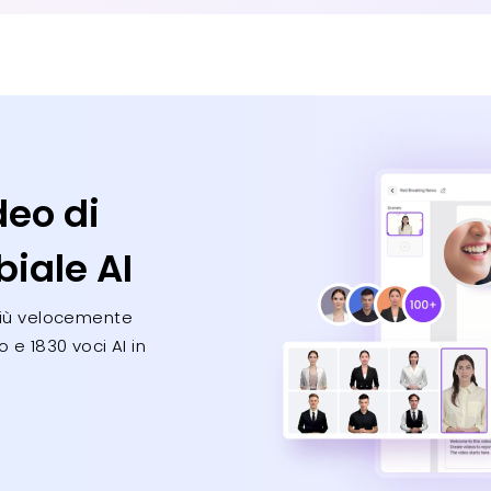
deo di
biale AI
 più velocemente
 e 1830 voci AI in