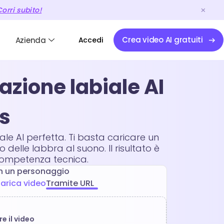
orri subito!
Crea video AI gratuiti
Azienda
Accedi
azione labiale AI
is
ale AI perfetta. Ti basta caricare un
delle labbra al suono. Il risultato è
 competenza tecnica.
n un personaggio
arica video
Tramite URL
e il video