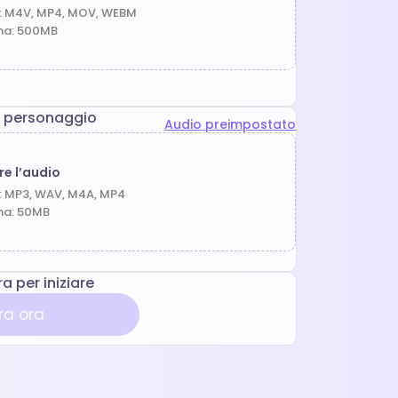
i: M4V, MP4, MOV, WEBM
ma: 500MB
il personaggio
Audio preimpostato
re l’audio
: MP3, WAV, M4A, MP4
ma: 50MB
a per iniziare
a ora