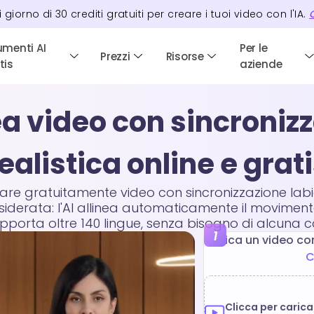
i giorno di
30
crediti
gratuiti per creare i tuoi video con l'IA.
C
umenti AI
Per le
Prezzi
Risorse
tis
aziende
ea video con sincronizz
ealistica online e grat
eare gratuitamente video con sincronizzazione labi
esiderata: l'AI allinea automaticamente il movimento 
supporta oltre 140 lingue, senza bisogno di alcuna
Carica un video co
C
Clicca per caricar