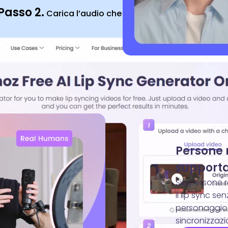
Passo 2.
Carica l’audio che sostituirà quello originale
Persone 
supporta
Sia persone r
il lip sync s
personaggio 
sincronizzazi