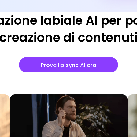
zione labiale AI per p
creazione di contenut
Prova lip sync AI ora