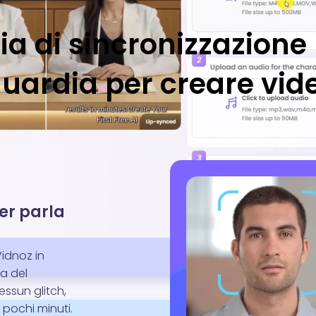
a di sincronizzazione 
uardia per creare vide
ker parla
Vidnoz in
a del
essun glitch,
 pochi minuti.