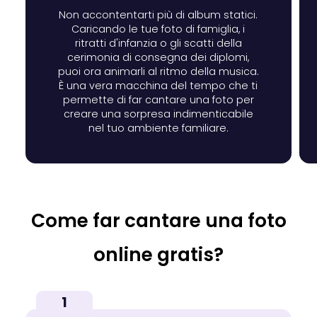
Non accontentarti più di album statici.
Caricando le tue foto di famiglia, i
ritratti d'infanzia o gli scatti della
cerimonia di consegna dei diplomi,
puoi ora animarli al ritmo della musica.
È una vera macchina del tempo che ti
permette di far cantare una foto per
creare una sorpresa indimenticabile
nel tuo ambiente familiare.
Come far cantare una foto
online gratis?
1