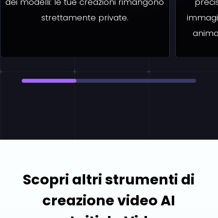
dei modelli: le tue creazioni rimangono
preci
strettamente private.
immagin
anima
Scopri altri strumenti di
creazione video AI