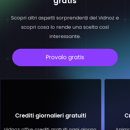
gratis
Scopri altri aspetti sorprendenti del Vidnoz e
scopri cosa lo rende una scelta così
interessante.
Provalo gratis
Crediti giornalieri gratuiti
C
Vidnoz offre crediti gratuiti ogni giorno,
Anima