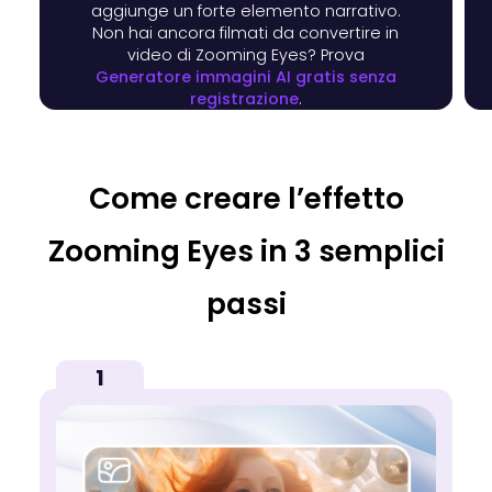
aggiunge un forte elemento narrativo.
Non hai ancora filmati da convertire in
video di Zooming Eyes? Prova
Generatore immagini AI gratis senza
registrazione
.
Come creare l’effetto
Zooming Eyes in 3 semplici
passi
1