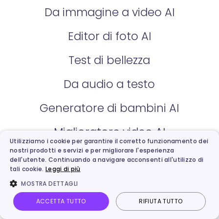
Da immagine a video AI
Editor di foto AI
Test di bellezza
Da audio a testo
Generatore di bambini AI
Miglioratore video AI
Utilizziamo i cookie per garantire il corretto funzionamento dei
nostri prodotti e servizi e per migliorare l'esperienza
Foto danzanti AI
dell'utente. Continuando a navigare acconsenti all'utilizzo di
tali cookie.
Leggi di più
Doppiaggio video AI
MOSTRA DETTAGLI
Generatore di script AI
ACCETTA TUTTO
RIFIUTA TUTTO
Home
Le mie creazioni
Video AI
Immagine AI