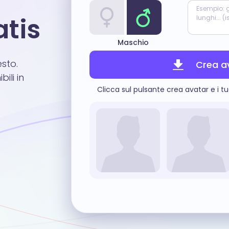
Esempio: g
atis
lunghi... (
Maschio
esto.
Crea a
ili in
Clicca sul pulsante crea avatar e i tu