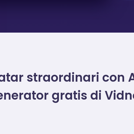
atar straordinari
con A
enerator gratis
di Vidn