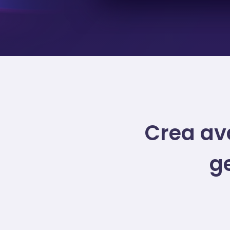
Crea av
g