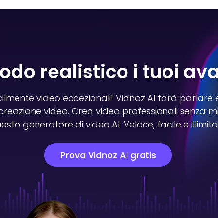
odo realistico i tuoi ava
ilmente video eccezionali! Vidnoz AI farà parlare e 
 creazione video. Crea video professionali senza mi
esto generatore di video AI. Veloce, facile e
illimit
Prova Vidnoz AI gratis