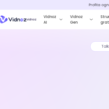
Profita ogn
Vidnoz
Vidnoz
Stru
vidnoz
AI
Gen
grat
Talk