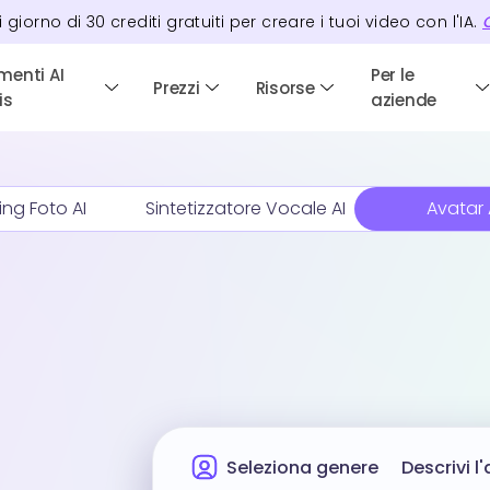
i giorno di
30
crediti
gratuiti per creare i tuoi video con l'IA.
C
menti AI
Per le
Prezzi
Risorse
is
aziende
ing Foto AI
Sintetizzatore Vocale AI
Avatar 
Seleziona genere
Descrivi l