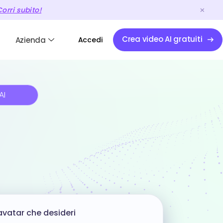
orri subito!
Crea video AI gratuiti
Azienda
Accedi
AI
'avatar che desideri