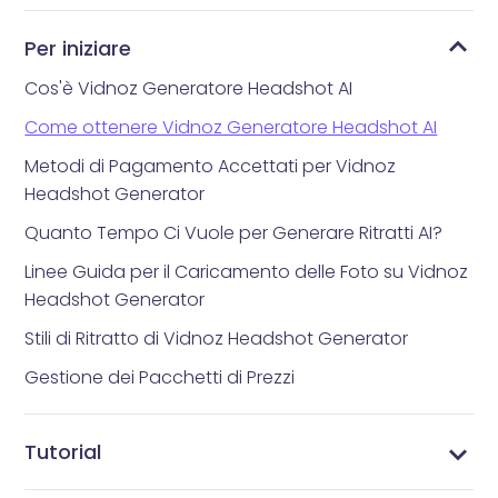
Per iniziare
Cos'è Vidnoz Generatore Headshot AI
Come ottenere Vidnoz Generatore Headshot AI
Metodi di Pagamento Accettati per Vidnoz
Headshot Generator
Quanto Tempo Ci Vuole per Generare Ritratti AI?
Linee Guida per il Caricamento delle Foto su Vidnoz
Headshot Generator
Stili di Ritratto di Vidnoz Headshot Generator
Gestione dei Pacchetti di Prezzi
Tutorial
Come Creare Ritratti con Vidnoz Headshot
Come Accedere e Visualizzare i Ritratti Generati
Come Scaricare un Ritratto AI
Come Condividere un Ritratto AI
Come Eliminare un Ritratto AI