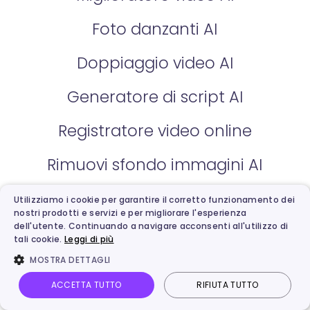
Foto danzanti AI
Doppiaggio video AI
Generatore di script AI
Registratore video online
Rimuovi sfondo immagini AI
Rimuovere oggetti da foto
Utilizziamo i cookie per garantire il corretto funzionamento dei
nostri prodotti e servizi e per migliorare l'esperienza
dell'utente. Continuando a navigare acconsenti all'utilizzo di
Clona voce AI
tali cookie.
Leggi di più
MOSTRA DETTAGLI
Generatore voce AI
ACCETTA TUTTO
RIFIUTA TUTTO
Sintetizzatore vocale online