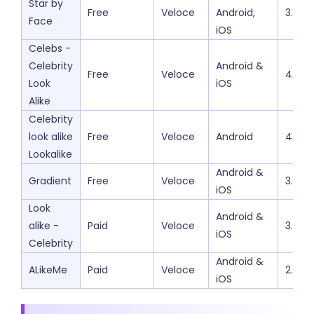
Star by
Free
Veloce
Android,
3.5
Face
iOS
Celebs -
Celebrity
Android &
Free
Veloce
4.2
Look
iOS
Alike
Celebrity
look alike
Free
Veloce
Android
4.0
Lookalike
Android &
Gradient
Free
Veloce
3.8
iOS
Look
Android &
alike -
Paid
Veloce
3.7
iOS
Celebrity
Android &
ALikeMe
Paid
Veloce
2.0
iOS