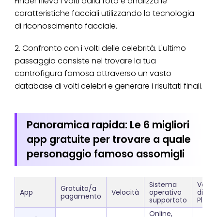
Finder rileva i volti dalla foto e analizza le
caratteristiche facciali utilizzando la tecnologia
di riconoscimento facciale.
2. Confronto con i volti delle celebrità. L'ultimo
passaggio consiste nel trovare la tua
controfigura famosa attraverso un vasto
database di volti celebri e generare i risultati finali.
Panoramica rapida: Le 6 migliori
app gratuite per trovare a quale
personaggio famoso assomigli
Sistema
Valut
Gratuito/a
App
Velocità
operativo
di Go
pagamento
supportato
Play
Online,