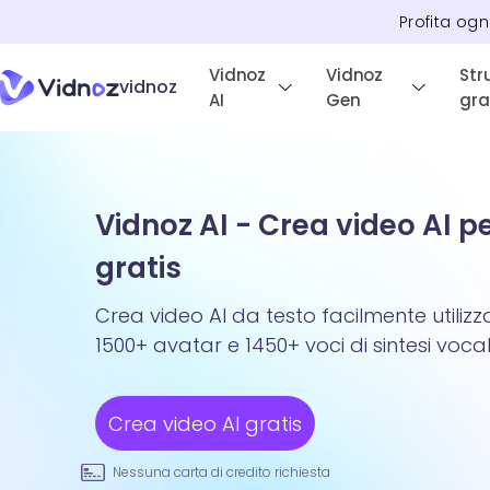
Profita ogn
Vidnoz
Vidnoz
Str
vidnoz
AI
Gen
gra
Vidnoz AI - Crea video AI p
gratis
Crea video AI da testo facilmente utiliz
1500+ avatar e 1450+ voci di sintesi vocal
Crea video AI gratis
Nessuna carta di credito richiesta