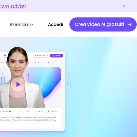
orri subito!
Crea video AI gratuiti
Azienda
Accedi