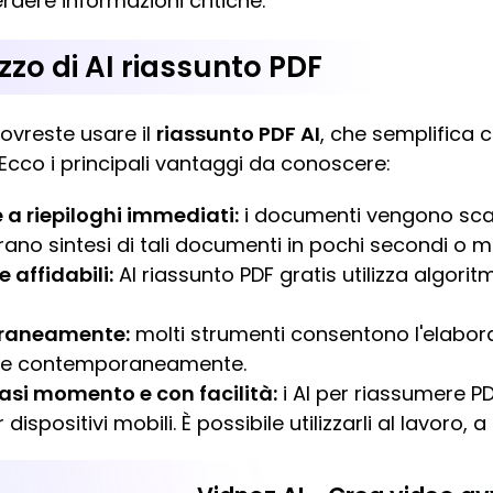
rdere informazioni critiche.
izzo di AI riassunto PDF
dovreste usare il
riassunto PDF AI
, che semplifica 
Ecco i principali vantaggi da conoscere:
 a riepiloghi immediati:
i documenti vengono scans
erano sintesi di tali documenti in pochi secondi o mi
e affidabili:
AI riassunto PDF gratis utilizza algorit
oraneamente:
molti strumenti consentono l'elabor
ù file contemporaneamente.
iasi momento e con facilità:
i AI per riassumere PD
spositivi mobili. È possibile utilizzarli al lavoro, a