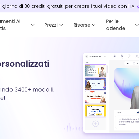
i giorno di
30
crediti
gratuiti per creare i tuoi video con l'IA.
C
umenti AI
Per le
Prezzi
Risorse
tis
aziende
ersonalizzati
zando 3400+ modelli,
e!