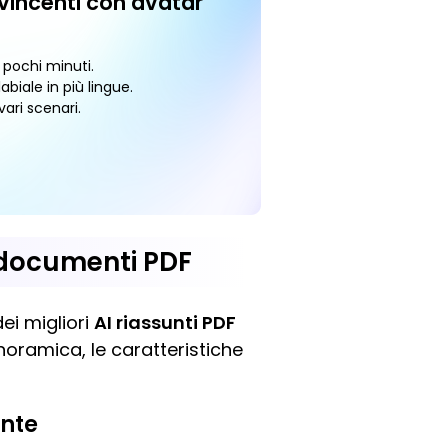
vincenti con avatar
n pochi minuti.
abiale in più lingue.
ari scenari.
 i documenti PDF
ei migliori
AI riassunti PDF
anoramica, le caratteristiche
ente