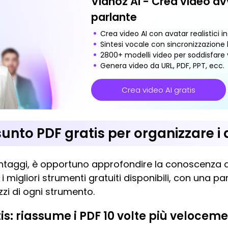
Vidnoz AI - Crea video av
parlante
Crea video AI con avatar realistici i
Sintesi vocale con sincronizzazione l
2800+ modelli video per soddisfare v
Genera video da URL, PDF, PPT, ecc.
Crea video AI gratis
assunto PDF gratis per organizzare
ntaggi, è opportuno approfondire la conoscenza d
 i migliori strumenti gratuiti disponibili, con una p
ezzi di ogni strumento.
is: riassume i PDF 10 volte più velocem