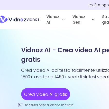
Profita ogn
Vidnoz
Vidnoz
Str
vidnoz
AI
Gen
gra
Vidnoz AI - Crea video AI p
gratis
Crea video AI da testo facilmente utiliz
1500+ avatar e 1450+ voci di sintesi vocal
Crea video AI gratis
Nessuna carta di credito richiesta