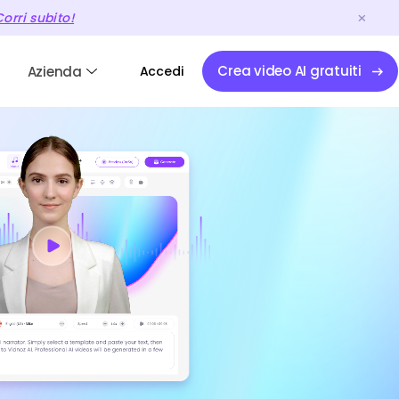
orri subito!
Crea video AI gratuiti
Azienda
Accedi