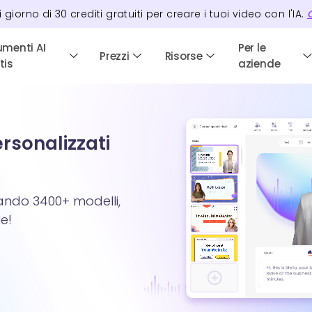
i giorno di
30
crediti
gratuiti per creare i tuoi video con l'IA.
C
umenti AI
Per le
Prezzi
Risorse
tis
aziende
ersonalizzati
zando 3400+ modelli,
e!