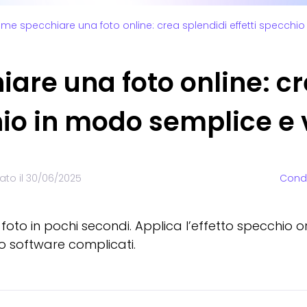
me specchiare una foto online: crea splendidi effetti specchi
re una foto online: cr
hio in modo semplice e 
ato il
30/06/2025
Condi
to in pochi secondi. Applica l’effetto specchio or
 o software complicati.