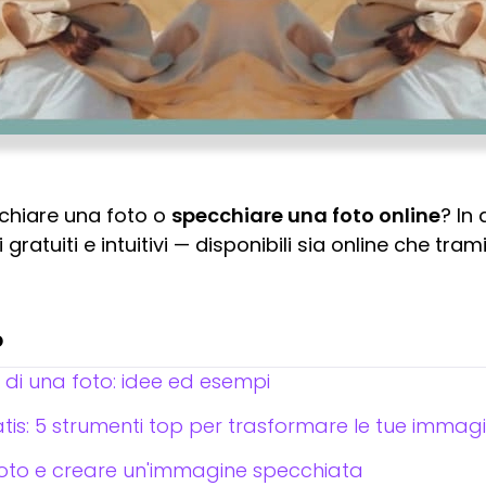
chiare una foto o
specchiare una foto online
? In 
ratuiti e intuitivi — disponibili sia online che tra
o
di una foto: idee ed esempi
tis: 5 strumenti top per trasformare le tue immagi
oto e creare un'immagine specchiata