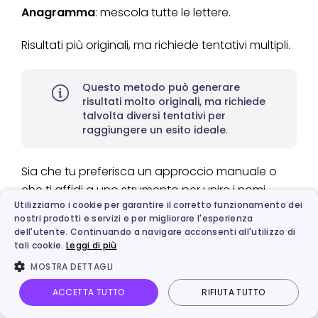
Anagramma
: mescola tutte le lettere.
Risultati più originali, ma richiede tentativi multipli.
Questo metodo può generare
risultati molto originali, ma richiede
talvolta diversi tentativi per
raggiungere un esito ideale
.
Sia che tu preferisca un approccio manuale o
che ti affidi a uno strumento per unire i nomi,
Utilizziamo i cookie per garantire il corretto funzionamento dei
questo procedimento ti permette di creare un
nostri prodotti e servizi e per migliorare l'esperienza
nome originale che rappresenta il profondo
dell'utente. Continuando a navigare acconsenti all'utilizzo di
legame tra te e il tuo partner. Che tu stia
tali cookie.
Leggi di più
cercando nomi coordinati per i tuoi figli o
MOSTRA DETTAGLI
semplicemente desideri divertirti con un
ACCETTA TUTTO
RIFIUTA TUTTO
generatore di nomi, questi metodi offrono un