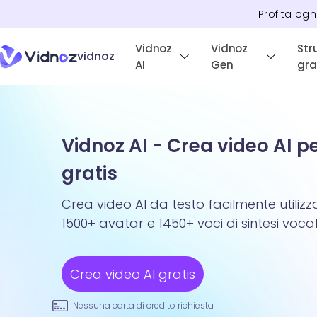
Profita ogn
Vidnoz
Vidnoz
Str
vidnoz
AI
Gen
gra
Vidnoz AI - Crea video AI p
gratis
Crea video AI da testo facilmente utiliz
1500+ avatar e 1450+ voci di sintesi vocal
Crea video AI gratis
Nessuna carta di credito richiesta