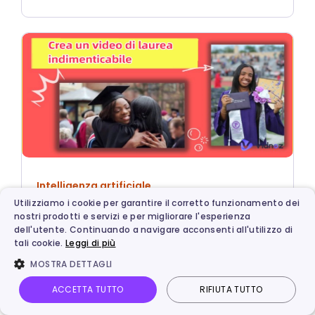
Intelligenza artificiale
Utilizziamo i cookie per garantire il corretto funzionamento dei
Crea un video di laurea indimenticabile:
nostri prodotti e servizi e per migliorare l'esperienza
idee e migliori programmi
dell'utente. Continuando a navigare acconsenti all'utilizzo di
tali cookie.
Leggi di più
MOSTRA DETTAGLI
ACCETTA TUTTO
RIFIUTA TUTTO