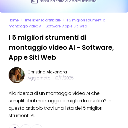
Nessuna carta di credito richiesta
Home
>
Intelligenza artificiale
>
I 5 migliori strumenti di
montaggio video AI - Software, App e Siti Web
I 5 migliori strumenti di
montaggio video AI - Software,
App e Siti Web
Christina Alexandra
Aggiornato il
10/11/2025
Alla ricerca di un montaggio video AI che
semplifichi il montaggio e migliori la qualità? In
questo articolo trovi una lista dei 5 migliori
strumenti AI.