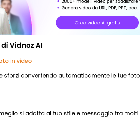
2800+ modelli video per soddisfare v
Genera video da URL, PDF, PPT, ecc.
Crea video AI gratis
 di Vidnoz AI
oto in video
 e sforzi convertendo automaticamente le tue fotog
meglio si adatta al tuo stile e messaggio tra molti m