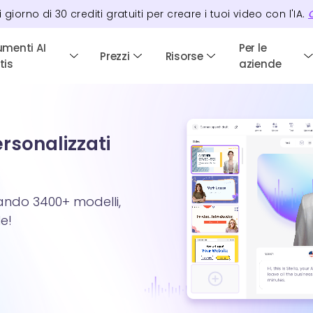
i giorno di
30
crediti
gratuiti per creare i tuoi video con l'IA.
C
umenti AI
Per le
Prezzi
Risorse
tis
aziende
ersonalizzati
zando 3400+ modelli,
e!