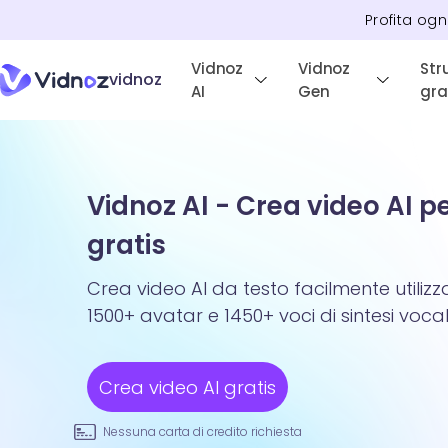
Profita ogn
Vidnoz
Vidnoz
Str
vidnoz
AI
Gen
gra
Vidnoz AI - Crea video AI p
gratis
Crea video AI da testo facilmente utiliz
1500+ avatar e 1450+ voci di sintesi vocal
Crea video AI gratis
Nessuna carta di credito richiesta