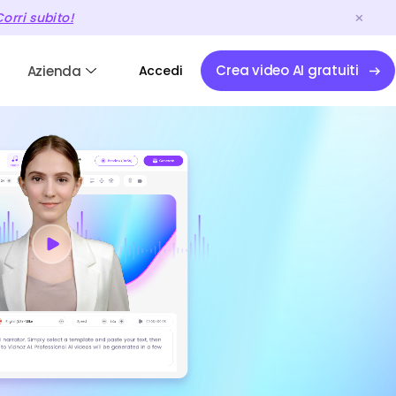
orri subito!
Crea video AI gratuiti
Azienda
Accedi