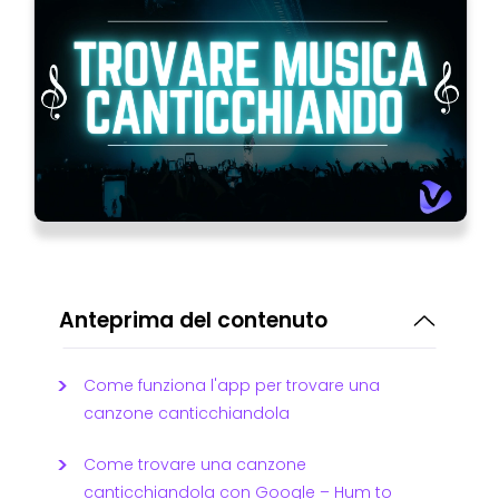
Anteprima del contenuto
Come funziona l'app per trovare una
canzone canticchiandola
Come trovare una canzone
canticchiandola con Google – Hum to