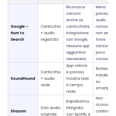
Riconosce
Meno
canzoni
preciso co
anche se
audio
Google –
Canticchio
canticchiate,
rumoroso,
Hum to
+ audio
integrazione
non sempr
Search
registrato
con Google,
trova
nessuna app
canzoni
aggiuntiva
poco
necessaria
conosciut
App veloce
Richiede
Canticchio
e precisa,
installazio
SoundHound
+ audio
mostra testi
su
reale
in tempo
smartpho
reale
Non
Rapidissimo,
riconosce i
Solo audio
integrato
Shazam
canticchio
originale
con Spotify e