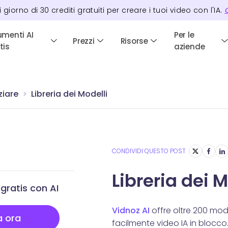
i giorno di
30
crediti
gratuiti per creare i tuoi video con l'IA.
C
umenti AI
Per le
Prezzi
Risorse
tis
aziende
ziare
Libreria dei Modelli
CONDIVIDI QUESTO POST
Libreria dei M
gratis con AI
Vidnoz AI
offre oltre 200 mod
a ora
facilmente video IA in blocco