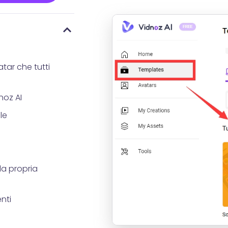
tar che tutti
?
noz AI
le
a propria
nti