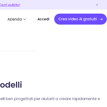
orri subito!
Crea video AI gratuiti
Azienda
Accedi
odelli
elli ben progettati per aiutarti a creare rapidamente e
.