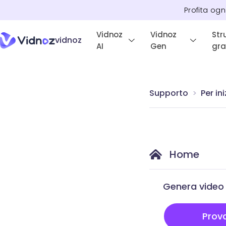
Profita ogn
Vidnoz
Vidnoz
Str
vidnoz
AI
Gen
gra
Supporto
Per ini
Home
Genera video 
Prov