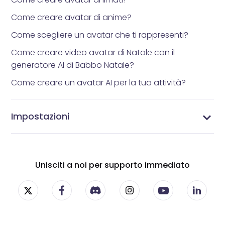
Come creare avatar di anime?
Come scegliere un avatar che ti rappresenti?
Come creare video avatar di Natale con il
generatore AI di Babbo Natale?
Come creare un avatar AI per la tua attività?
Impostazioni
Impostazioni di Vidnoz AI - Personalizza la tua
Gestisci i tuoi abbonamenti - Impostazioni
Gestisci il tuo profilo - Aggiorna le informazioni del
Cambia la tua password - Proteggi il tuo account
esperienza con i video AI
dell'abbonamento Vidnoz AI
tuo account Vidnoz AI
Vidnoz AI
Unisciti a noi per supporto immediato