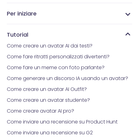
Per iniziare
Cosa è Vidnoz AI?
Qual è l'app per avatar che tutti stanno
Come ottenere Vidnoz AI
Interfaccia principale
Libreria dei Modelli
Libreria di avatar
Come reimpostare la propria password
Libreria degli Strumenti
I Miei File
Le mie creazioni
utilizzando?
Tutorial
Come creare un avatar AI dai testi?
Come fare ritratti personalizzati divertenti?
Come fare un meme con foto parlante?
Come generare un discorso IA usando un avatar?
Come creare un avatar AI Outfit?
Come creare un avatar studente?
Come creare avatar AI pro?
Come inviare una recensione su Product Hunt
Come inviare una recensione su G2