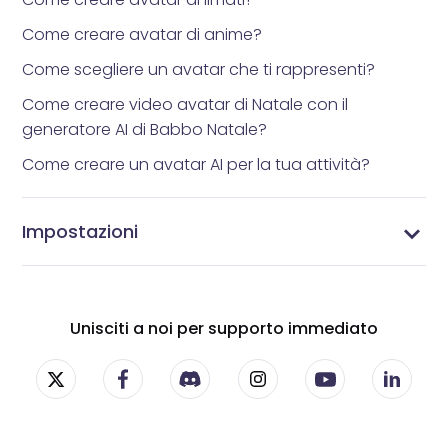
Come creare avatar di anime?
Come scegliere un avatar che ti rappresenti?
Come creare video avatar di Natale con il
generatore AI di Babbo Natale?
Come creare un avatar AI per la tua attività?
Impostazioni
Impostazioni di Vidnoz AI - Personalizza la tua
Gestisci i tuoi abbonamenti - Impostazioni
Gestisci il tuo profilo - Aggiorna le informazioni del
Cambia la tua password - Proteggi il tuo account
esperienza con i video AI
dell'abbonamento Vidnoz AI
tuo account Vidnoz AI
Vidnoz AI
Unisciti a noi per supporto immediato