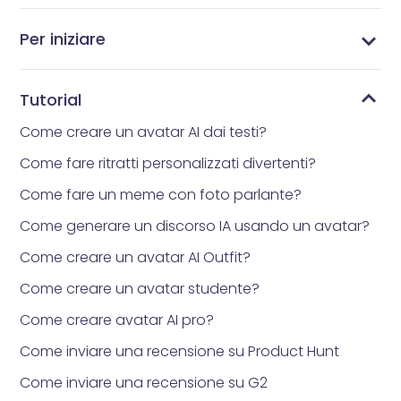
Per iniziare
Cosa è Vidnoz AI?
Qual è l'app per avatar che tutti stanno
Come ottenere Vidnoz AI
Interfaccia principale
Libreria dei Modelli
Libreria di avatar
Come reimpostare la propria password
Libreria degli Strumenti
I Miei File
Le mie creazioni
utilizzando?
Tutorial
Come creare un avatar AI dai testi?
Come fare ritratti personalizzati divertenti?
Come fare un meme con foto parlante?
Come generare un discorso IA usando un avatar?
Come creare un avatar AI Outfit?
Come creare un avatar studente?
Come creare avatar AI pro?
Come inviare una recensione su Product Hunt
Come inviare una recensione su G2