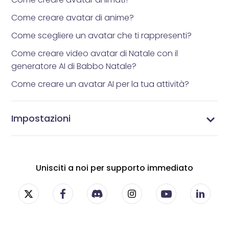
Come creare avatar di anime?
Come scegliere un avatar che ti rappresenti?
Come creare video avatar di Natale con il
generatore AI di Babbo Natale?
Come creare un avatar AI per la tua attività?
Impostazioni
Impostazioni di Vidnoz AI - Personalizza la tua
Gestisci i tuoi abbonamenti - Impostazioni
Gestisci il tuo profilo - Aggiorna le informazioni del
Cambia la tua password - Proteggi il tuo account
esperienza con i video AI
dell'abbonamento Vidnoz AI
tuo account Vidnoz AI
Vidnoz AI
Unisciti a noi per supporto immediato