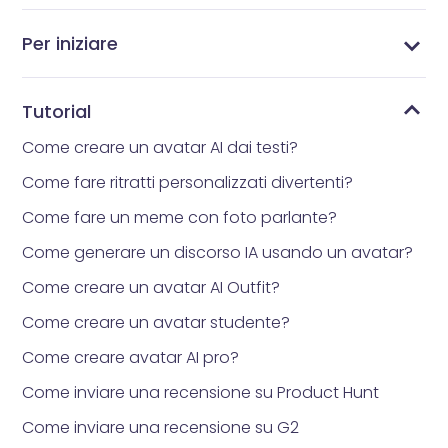
Per iniziare
Cosa è Vidnoz AI?
Qual è l'app per avatar che tutti stanno
Come ottenere Vidnoz AI
Interfaccia principale
Libreria dei Modelli
Libreria di avatar
Come reimpostare la propria password
Libreria degli Strumenti
I Miei File
Le mie creazioni
utilizzando?
Tutorial
Come creare un avatar AI dai testi?
Come fare ritratti personalizzati divertenti?
Come fare un meme con foto parlante?
Come generare un discorso IA usando un avatar?
Come creare un avatar AI Outfit?
Come creare un avatar studente?
Come creare avatar AI pro?
Come inviare una recensione su Product Hunt
Come inviare una recensione su G2