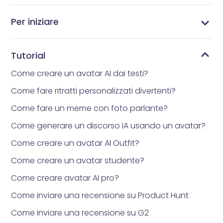
Per iniziare
Cosa è Vidnoz AI?
Qual è l'app per avatar che tutti stanno
Come ottenere Vidnoz AI
Interfaccia principale
Libreria dei Modelli
Libreria di avatar
Come reimpostare la propria password
Libreria degli Strumenti
I Miei File
Le mie creazioni
utilizzando?
Tutorial
Come creare un avatar AI dai testi?
Come fare ritratti personalizzati divertenti?
Come fare un meme con foto parlante?
Come generare un discorso IA usando un avatar?
Come creare un avatar AI Outfit?
Come creare un avatar studente?
Come creare avatar AI pro?
Come inviare una recensione su Product Hunt
Come inviare una recensione su G2