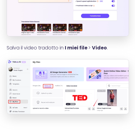
Salva il video tradotto in
I miei file
>
Video
.