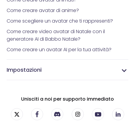
Come creare avatar di anime?
Come scegliere un avatar che ti rappresenti?
Come creare video avatar di Natale con il
generatore AI di Babbo Natale?
Come creare un avatar AI per la tua attività?
Impostazioni
Impostazioni di Vidnoz AI - Personalizza la tua
Gestisci i tuoi abbonamenti - Impostazioni
Gestisci il tuo profilo - Aggiorna le informazioni del
Cambia la tua password - Proteggi il tuo account
esperienza con i video AI
dell'abbonamento Vidnoz AI
tuo account Vidnoz AI
Vidnoz AI
Unisciti a noi per supporto immediato