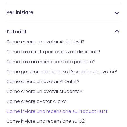
Per iniziare
Cosa è Vidnoz AI?
Qual è l'app per avatar che tutti stanno
Come ottenere Vidnoz AI
Interfaccia principale
Libreria dei Modelli
Libreria di avatar
Come reimpostare la propria password
Libreria degli Strumenti
I Miei File
Le mie creazioni
utilizzando?
Tutorial
Come creare un avatar AI dai testi?
Come fare ritratti personalizzati divertenti?
Come fare un meme con foto parlante?
Come generare un discorso IA usando un avatar?
Come creare un avatar AI Outfit?
Come creare un avatar studente?
Come creare avatar AI pro?
Come inviare una recensione su Product Hunt
Come inviare una recensione su G2