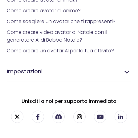
Come creare avatar di anime?
Come scegliere un avatar che ti rappresenti?
Come creare video avatar di Natale con il
generatore AI di Babbo Natale?
Come creare un avatar AI per la tua attività?
Impostazioni
Impostazioni di Vidnoz AI - Personalizza la tua
Gestisci i tuoi abbonamenti - Impostazioni
Gestisci il tuo profilo - Aggiorna le informazioni del
Cambia la tua password - Proteggi il tuo account
esperienza con i video AI
dell'abbonamento Vidnoz AI
tuo account Vidnoz AI
Vidnoz AI
Unisciti a noi per supporto immediato