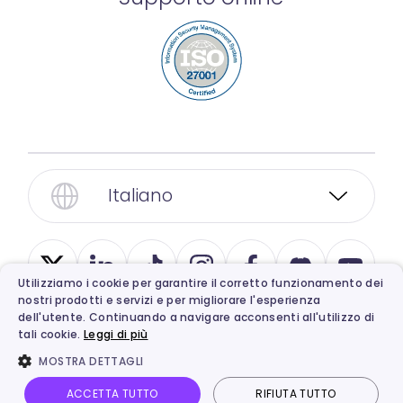
Italiano
Utilizziamo i cookie per garantire il corretto funzionamento dei
nostri prodotti e servizi e per migliorare l'esperienza
dell'utente. Continuando a navigare acconsenti all'utilizzo di
tali cookie.
Leggi di più
MOSTRA DETTAGLI
© 2026, Vidnoz. Tutti i diritti riservati.
Privacy
,
Termini di Servizio
,
Etica
e
Politica di
ACCETTA TUTTO
RIFIUTA TUTTO