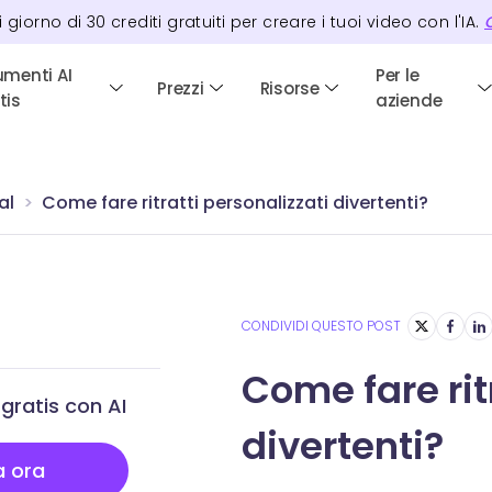
i giorno di
30
crediti
gratuiti per creare i tuoi video con l'IA.
C
umenti AI
Per le
Prezzi
Risorse
tis
aziende
al
Come fare ritratti personalizzati divertenti?
CONDIVIDI QUESTO POST
Come fare rit
gratis con AI
divertenti?
a ora